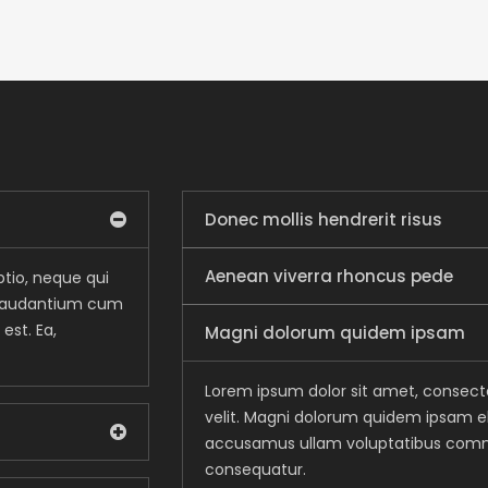
Donec mollis hendrerit risus
Aenean viverra rhoncus pede
ptio, neque qui
s laudantium cum
st. Ea,
Magni dolorum quidem ipsam
Lorem ipsum dolor sit amet, consectet
velit. Magni dolorum quidem ipsam el
accusamus ullam voluptatibus commo
consequatur.