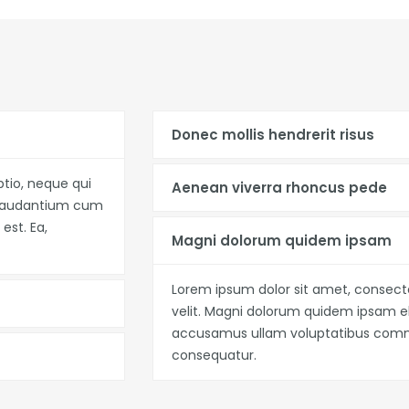
Donec mollis hendrerit risus
ptio, neque qui
Aenean viverra rhoncus pede
s laudantium cum
st. Ea,
Magni dolorum quidem ipsam
Lorem ipsum dolor sit amet, consectet
velit. Magni dolorum quidem ipsam el
accusamus ullam voluptatibus commo
consequatur.