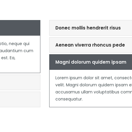
Donec mollis hendrerit risus
ptio, neque qui
Aenean viverra rhoncus pede
s laudantium cum
st. Ea,
Magni dolorum quidem ipsam
Lorem ipsum dolor sit amet, consectet
velit. Magni dolorum quidem ipsam el
accusamus ullam voluptatibus commo
consequatur.